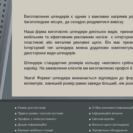
Виготовлення штендерів є одним з важливих напрямів роб
багатолюдних місцях, де складно роздивитися вивіску.
Наша фірма виготовляє штендери декількох видів, признач
мобільним та ефективним рекламним носієм є інтер’єрний
пластикові або металеві рекламні щити. Він має през
Інтер’єрний тип штендера можна додатково комплектув
двосторонні види штендерів.
Штендери стандартних розмірів кольору «матового срібла
коробці. На замовлення клієнтів ми виготовляємо профілі й
Увага! Формат штендера визначається відповідно до фор
міліметрів, зовнішній розмір рамки завжди більший, ніж роз
Рамки для постерів
Стійки рекламно-інформацій
Підвісні рамки і тросові системи
Інформаційні вітрини
Профіль з «клік-системою»
Світлові короби
Дошки інформаційні
Виносні щити (штендери)
Банерні мобільні стенди
Торгівельне обладнання