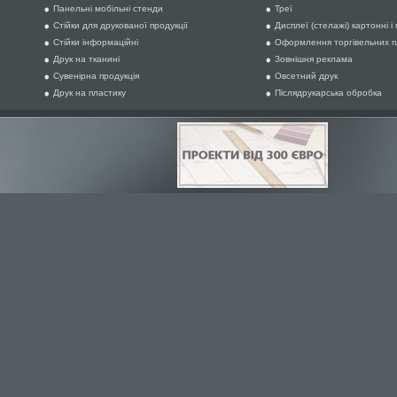
Панельні мобільні стенди
Треї
Стійки для друкованої продукції
Дисплеї (стелажі) картонні і
Стійки інформаційні
Оформлення торгівельних 
Друк на тканині
Зовнішня реклама
Сувенірна продукція
Овсетний друк
Друк на пластику
Післядрукарська обробка