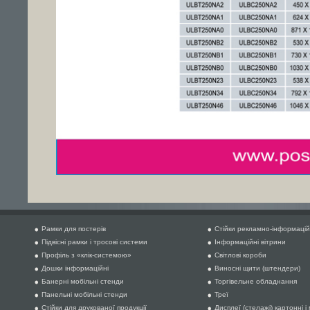
Рамки для постерів
Стійки рекламно-інформацій
Підвісні рамки і тросові системи
Інформаційні вітрини
Профіль з «клік-системою»
Світлові короби
Дошки інформаційні
Виносні щити (штендери)
Банерні мобільні стенди
Торгівельне обладнання
Панельні мобільні стенди
Треї
Стійки для друкованої продукції
Дисплеї (стелажі) картонні і